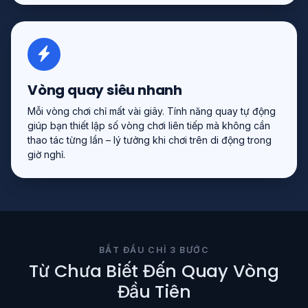
Vòng quay siêu nhanh
Mỗi vòng chơi chỉ mất vài giây. Tính năng quay tự động
giúp bạn thiết lập số vòng chơi liên tiếp mà không cần
thao tác từng lần – lý tưởng khi chơi trên di động trong
giờ nghỉ.
BẮT ĐẦU CHỈ 3 BƯỚC
Từ Chưa Biết Đến Quay Vòng
Đầu Tiên