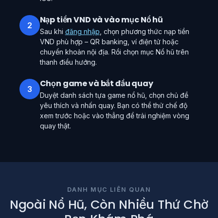
Nạp tiền VND và vào mục Nổ hũ
2
Sau khi
đăng nhập
, chọn phương thức nạp tiền
VND phù hợp – QR banking, ví điện tử hoặc
chuyển khoản nội địa. Rồi chọn mục Nổ hũ trên
thanh điều hướng.
Chọn game và bắt đầu quay
3
Duyệt danh sách tựa game nổ hũ, chọn chủ đề
yêu thích và nhấn quay. Bạn có thể thử chế độ
xem trước hoặc vào thẳng để trải nghiệm vòng
quay thật.
DANH MỤC LIÊN QUAN
Ngoài Nổ Hũ, Còn Nhiều Thứ Chờ