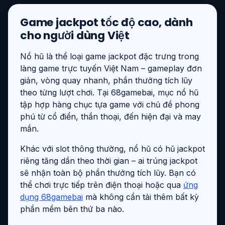
Game jackpot tốc độ cao, dành
cho người dùng Việt
Nổ hũ là thể loại game jackpot đặc trưng trong
làng game trực tuyến Việt Nam – gameplay đơn
giản, vòng quay nhanh, phần thưởng tích lũy
theo từng lượt chơi. Tại 68gamebai, mục nổ hũ
tập hợp hàng chục tựa game với chủ đề phong
phú từ cổ điển, thần thoại, đến hiện đại và may
mắn.
Khác với slot thông thường, nổ hũ có hũ jackpot
riêng tăng dần theo thời gian – ai trúng jackpot
sẽ nhận toàn bộ phần thưởng tích lũy. Bạn có
thể chơi trực tiếp trên điện thoại hoặc qua
ứng
dụng 68gamebai
mà không cần tải thêm bất kỳ
phần mềm bên thứ ba nào.