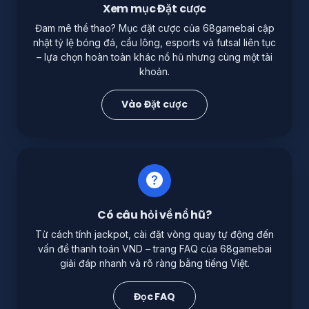
Xem mục Đặt cược
Đam mê thể thao? Mục đặt cược của 68gamebai cập
nhật tỷ lệ bóng đá, cầu lông, esports và futsal liên tục
– lựa chọn hoàn toàn khác nổ hũ nhưng cùng một tài
khoản.
Vào Đặt cược
Có câu hỏi về nổ hũ?
Từ cách tính jackpot, cài đặt vòng quay tự động đến
vấn đề thanh toán VND – trang FAQ của 68gamebai
giải đáp nhanh và rõ ràng bằng tiếng Việt.
Đọc FAQ