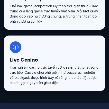
Thể loại game jackpot tích lũy theo thời gian thực – đặc
trưng của làng game trực tuyến Việt Nam. Mỗi lượt quay
đóng góp vào hũ thưởng chung, ai trúng nhận toàn bộ
phần thưởng tích lũy.
Live Casino
Trải nghiệm casino trực tuyến với dealer thật, phát sóng
trực tiếp. Các trò chơi phổ biến như baccarat, roulette
và blackjack được trình bày rõ ràng, thao tác đặt cược
nhanh gọn ngay trên giao diện.