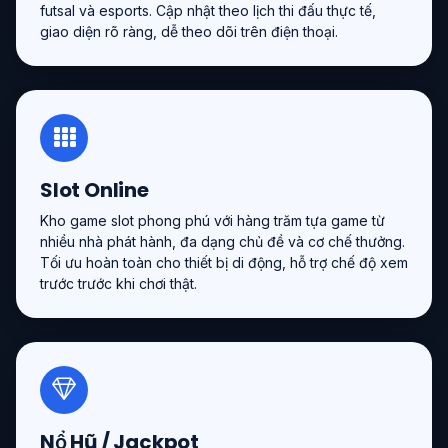
futsal và esports. Cập nhật theo lịch thi đấu thực tế,
giao diện rõ ràng, dễ theo dõi trên điện thoại.
Slot Online
Kho game slot phong phú với hàng trăm tựa game từ
nhiều nhà phát hành, đa dạng chủ đề và cơ chế thưởng.
Tối ưu hoàn toàn cho thiết bị di động, hỗ trợ chế độ xem
trước trước khi chơi thật.
Nổ Hũ / Jackpot