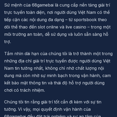
Sứ mệnh của 68gamebai là cung cấp nền tảng giải trí
trực tuyến toàn diện, nơi người dùng Việt Nam có thể
tiếp cận các nội dung đa dạng – từ sportsbook theo
dõi thể thao đến slot online và live casino – trong một
môi trường an toàn, dễ sử dụng và luôn sẵn sàng hỗ
trợ.
Tầm nhìn dài hạn của chúng tôi là trở thành một trong
những địa chỉ giải trí trực tuyến được người dùng Việt
Nam tin tưởng nhất, không chỉ nhờ chất lượng nội
dung mà còn nhờ sự minh bạch trong vận hành, cam
kết bảo mật thông tin và thái độ hỗ trợ người dùng
chơi có trách nhiệm.
Chúng tôi tin rằng giải trí tốt cần đi kèm với sự tin
tưởng. Vì vậy, mọi quyết định vận hành của
68gamebai đều đặt trải nghiệm và sự an tâm của