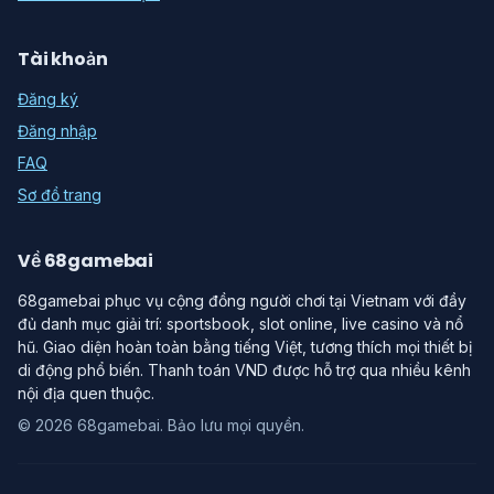
Tài khoản
Đăng ký
Đăng nhập
FAQ
Sơ đồ trang
Về 68gamebai
68gamebai phục vụ cộng đồng người chơi tại Vietnam với đầy
đủ danh mục giải trí: sportsbook, slot online, live casino và nổ
hũ. Giao diện hoàn toàn bằng tiếng Việt, tương thích mọi thiết bị
di động phổ biến. Thanh toán VND được hỗ trợ qua nhiều kênh
nội địa quen thuộc.
© 2026 68gamebai. Bảo lưu mọi quyền.