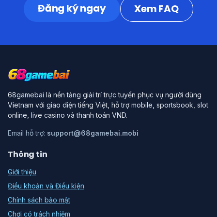
Đăng ký ngay
Xem FAQ
68gamebai là nền tảng giải trí trực tuyến phục vụ người dùng
Vietnam với giao diện tiếng Việt, hỗ trợ mobile, sportsbook, slot
online, live casino và thanh toán VND.
Email hỗ trợ:
support@68gamebai.mobi
Thông tin
Giới thiệu
Điều khoản và Điều kiện
Chính sách bảo mật
Chơi có trách nhiệm