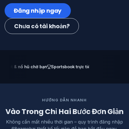
Đăng nhập ngay
Chưa có tài khoản?
 slot & nổ hũ chờ bạn
Sportsbook trực tiếp 24/7
Live Casin
HƯỚNG DẪN NHANH
Vào Trong Chỉ Hai Bước Đơn Giản
Không cần mất nhiều thời gian – quy trình đăng nhập
68gamebai thiết kế tối giản để bạn bắt đầu ngay.