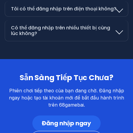
Tôi có thể đăng nhập trên điện thoại không?
Có thể đăng nhập trên nhiều thiết bị cùng
lúc không?
Sẵn Sàng Tiếp Tục Chưa?
Phiên chơi tiếp theo của bạn đang chờ. Đăng nhập
ngay hoặc tạo tài khoản mới để bắt đầu hành trình
trên 68gamebai.
Đăng nhập ngay