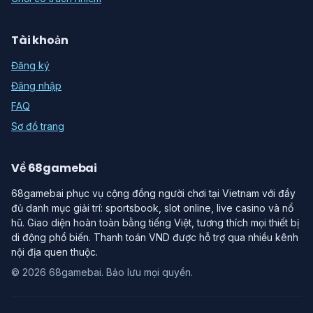
Tài khoản
Đăng ký
Đăng nhập
FAQ
Sơ đồ trang
Về 68gamebai
68gamebai phục vụ cộng đồng người chơi tại Vietnam với đầy
đủ danh mục giải trí: sportsbook, slot online, live casino và nổ
hũ. Giao diện hoàn toàn bằng tiếng Việt, tương thích mọi thiết bị
di động phổ biến. Thanh toán VND được hỗ trợ qua nhiều kênh
nội địa quen thuộc.
© 2026 68gamebai. Bảo lưu mọi quyền.