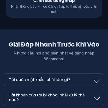
Cảnh báo đăng nhập
Nhận thông báo khi có đăng nhập từ thiết bị hoặc vị trí
mới.
Giải Đáp Nhanh Trước Khi Vào
Những câu hỏi phổ biến nhất về đăng nhập
68gamebai.
Tôi quên mật khẩu, phải làm gì?
Tài khoản của tôi bị khóa, phải xử lý thế
nào?