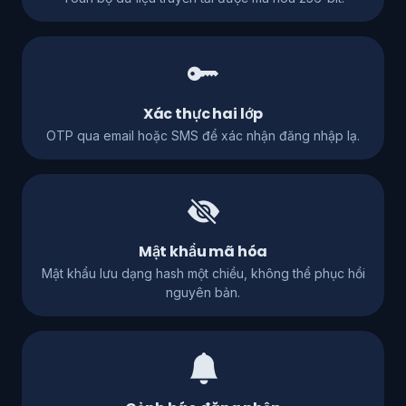
Xác thực hai lớp
OTP qua email hoặc SMS để xác nhận đăng nhập lạ.
Mật khẩu mã hóa
Mật khẩu lưu dạng hash một chiều, không thể phục hồi
nguyên bản.